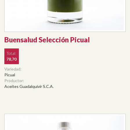
Buensalud Selección Picual
Total:
78,70
Variedad:
Picual
Productor:
Aceites Guadalquivir S.C.A.