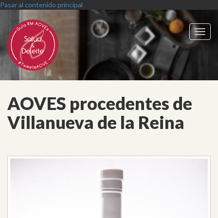
Pasar al contenido principal
Toggl
navig
AOVES procedentes de
Villanueva de la Reina