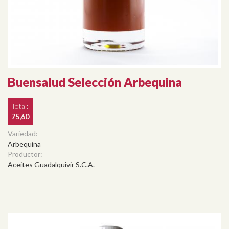
Buensalud Selección Arbequina
Total:
75,60
Variedad:
Arbequina
Productor:
Aceites Guadalquivir S.C.A.