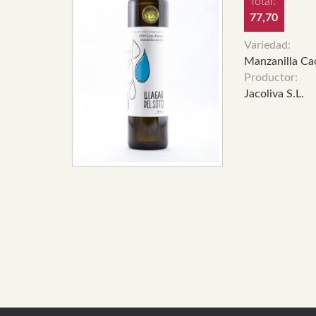
Total:
77,70
Variedad:
Manzanilla Ca
Productor:
Jacoliva S.L.