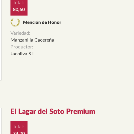
Total:
80,60
Mención de Honor
Variedad:
Manzanilla Cacereña
Productor:
Jacoliva S.L.
El Lagar del Soto Premium
Total:
74,70