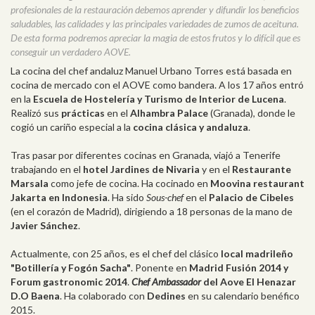
profesionales de la restauración debemos aprender y difundir los beneficios
saludables, las calidades y las principales variedades de zumos de aceituna.
De esta forma podremos apreciar la magia de estos frutos y lo difícil que es
conseguir un verdadero AOVE.
La cocina del chef andaluz Manuel Urbano Torres está basada en
cocina de mercado con el AOVE como bandera. A los 17 años entró
en la
Escuela de Hostelería y Turismo de Interior de Lucena
.
Realizó sus
prácticas
en el
Alhambra Palace
(Granada), donde le
cogió un cariño especial a la
cocina clásica y andaluza
.
Tras pasar por diferentes cocinas en Granada, viajó a Tenerife
trabajando en el
hotel Jardines de Nivaria
y en el
Restaurante
Marsala
como jefe de cocina. Ha cocinado en
Moovina restaurant
Jakarta en Indonesia
. Ha sido
Sous-chef
en el
Palacio de Cibeles
(en el corazón de Madrid), dirigiendo a 18 personas de la mano de
Javier Sánchez
.
Actualmente, con 25 años, es el chef del clásico
local madrileño
"Botillería y Fogón Sacha"
. Ponente en
Madrid Fusión 2014 y
Forum gastronomic 2014
.
Chef Ambassador
del Aove El Henazar
D.O Baena
. Ha colaborado con
Dedines
en su calendario benéfico
2015.