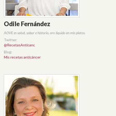
Odile Fernández
AOVE es salud, sabor e historia, oro líquido en mis platos.
Twitter:
@RecetasAnticanc
Blog:
Mis recetas anticáncer