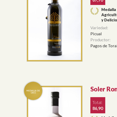
Medalla
Agricult
y Delici
Variedad:
Picual
Productor:
Pagos de Toral
Soler Ro
Total:
86,90