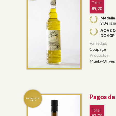
Total:
89,20
Medalla
y Delici
AOVE Co
DO/IGP m
Variedad:
Coupage
Productor:
Muela-Olives 
Pagos de
Total:
87,70