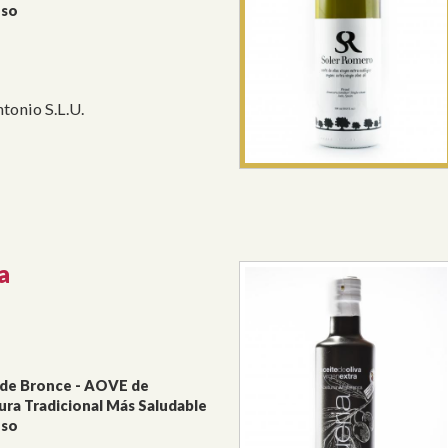
oso
tonio S.L.U.
a
 de Bronce - AOVE de
ura Tradicional Más Saludable
oso