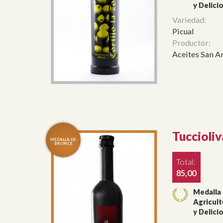
y Delici
Variedad:
Picual
Productor:
Aceites San An
Tuccioliv
Total:
85,00
Medalla
Agricult
y Delici