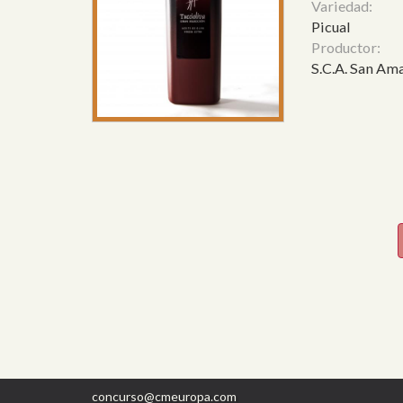
Variedad:
Picual
Productor:
S.C.A. San Am
concurso@cmeuropa.com