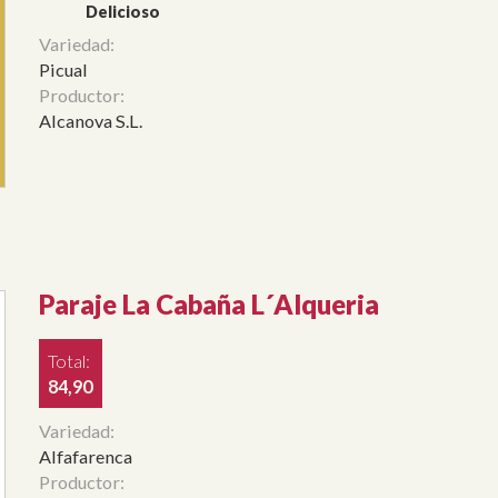
Delicioso
Variedad:
Picual
Productor:
Alcanova S.L.
Paraje La Cabaña L´Alqueria
Total:
84,90
Variedad:
Alfafarenca
Productor: