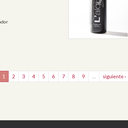
ador
1
2
3
4
5
6
7
8
9
…
siguiente ›