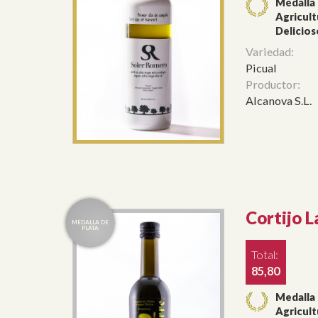
Medalla
Agricult
Delicios
Variedad:
Picual
Productor:
Alcanova S.L.
Cortijo 
Total:
85,80
Medalla 
Agricult