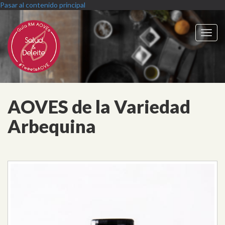
Pasar al contenido principal
Toggl
navig
AOVES de la Variedad
Arbequina